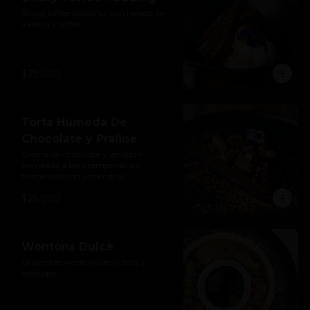
Sticky toffee pudding, con helado de 
vainilla y toffee.
$25.000
Torta Húmeda De
Chocolate y Praline
Crema de chocolate y jengibre 
horneada a baja temperatura 
terminada con almendras 
caramelizadas. Libre de gluten y 
$25.000
lácteos.
Wontons Dulce
Crujientes wontons de nutella y 
arequipe.