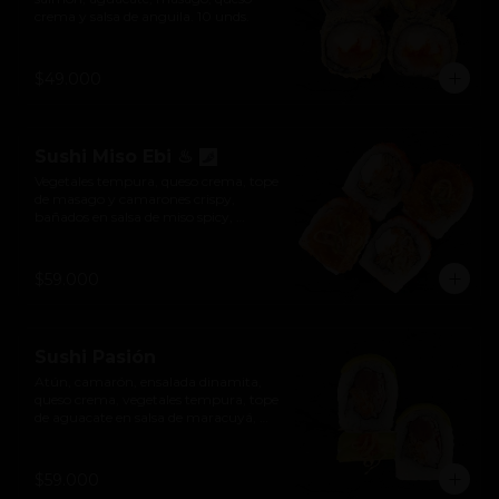
crema y salsa de anguila. 10 unds.
$49.000
Sushi Miso Ebi ♨
Vegetales tempura, queso crema, tope 
de masago y camarones crispy, 
bañados en salsa de miso spicy, 
furikake y ajonjolí. 10 unds.

*Levemente picante
$59.000
Sushi Pasión
Atún, camarón, ensalada dinamita, 
queso crema, vegetales tempura, tope 
de aguacate en salsa de maracuyá, 
hilos crocantes y rocoto. 10 unds.
$59.000