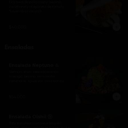
Dos baos de pollo crispy, pepino, 
zanahoria y mayonesa de Kimchi.

*Levemente picante
$40.000
Ensaladas
Ensalada Neptuno ♨
Salmón, atún, pescado blanco, 
masago, pepino, remolacha, 
zanahoria, aguacate, salsa ponzu, 
mayonesa picante y salsa de anguila. 
*Ligeramente picante.
$54.000
Ensalada Oishii Ⓥ
Tofu parrillado con salsa teriyaki, 
dátiles, cherry, mix de lechugas, frutas 