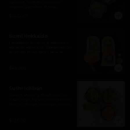
aguacate. Tope de gratinado de 
camarón y masago. 10 unds.
$64.000
Sushi Hokkaido
Langostinos tempura, queso crema, 
aguacate, kanikama. Tope de salmón 
ahumado, mayo spicy y salsa de 
anguila. 10 unds.
$49.000
Sushi Ichiban
Corvina, salmón y atún frescos con 
queso crema, tempurizado en panko, 
tope de wakame, kanikama, cebollín y 
masago. 10 unds.
$67.000