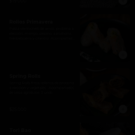
$19.000
Rollos Primavera
Pasta vermichelli de arroz, proteína a 
elección, mango, pepino, zanahoria, 
hierbabuena y cilantro. Acompañado 
de salsa agridulce de pimentón.
Spring Rolls
Spring Rolls fritos rellenos de proteína 
a elección y vegetales.  Acompañados 
de salsa agridulce. 2 unds.
$25.000
Tori Bao