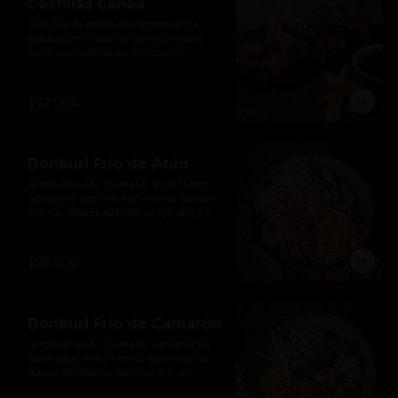
Costillas Canoa
Costillas de cerdo en cocción lenta, 
glaseada en salsa de ostras y hoisin. 
Acompañado de arroz jazmín
$72.000
Donburi Frío de Atún
Arroz de sushi, furikake, atún fresco, 
aguacate, pepino, kanikama, ajonjolí 
blanco, aderezado con mayo spicy y 
katsuobushi.
$59.000
Donburi Frío de Camarón
Arroz de sushi, furikake, camarones 
apanados, maíz tierno, tsukemono, 
aguacate, berros tempura, maíz 
cancha triturado, aderezado con 