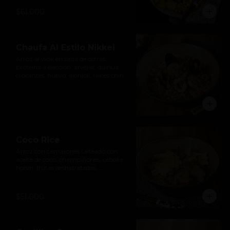
$61.000
Chaufa Al Estilo Nikkei
Arroz al wok en salsa de ostras, 
proteína a elección, arvejas, quinua 
crocantes, huevo, ajonjolí, raíces chinas 
y pimentón.
Coco Rice
Arroz con camarones salteado con 
aceite de coco, champiñones, cebolla, 
hoisin, frutas deshidratadas, 
germinados y cilantro.
$51.000