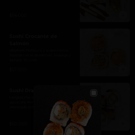
unds.
$54.000
Sushi Crocante de
Salmón
Vegetales tempura y queso crema. 
Tope de tartar de salmón, masago y 
ajonjolí. 10 unds.
$57.000
Sushi Dragón
Langostinos crispy, queso crema, 
Close
aguacate, Kanikama. Tope de anguila 
aderezado con mayo spicy y salsa de 
anguila. 10 unds.
$60.000