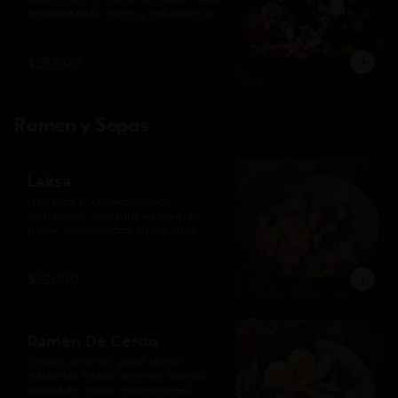
deshidratadas, nueces y reducción de 
balsámico. *Contiene nueces.
$28.000
Ramen y Sopas
Laksa
Pasta udon, pescado blanco, 
camarones,  tofu frito, edamames, 
fumet, leche de coco, limón, chile, 
perfumado con lima kafir y albahaca.
$62.000
Ramen De Cerdo
Chashu de cerdo, pasta ramen 
elaborada artesanalmente, bambú, 
cebolla de verdeo, champiñones, 