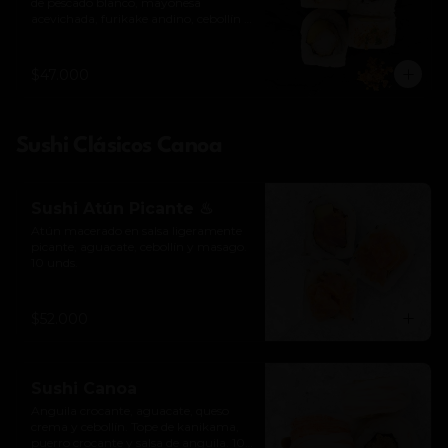
de pescado blanco, mayonesa 
acevichada, furikake andino, cebollín y 
togarashi. 10 unds.

*Levemente picante
$47.000
Sushi Clásicos Canoa
Sushi Atún Picante ♨
Atún macerado en salsa ligeramente 
picante, aguacate, cebollín y masago. 
10 unds.
$52.000
Sushi Canoa
Anguila crocante, aguacate, queso 
crema y cebollín. Tope de kanikama, 
puerro crocante y salsa de anguila. 10 