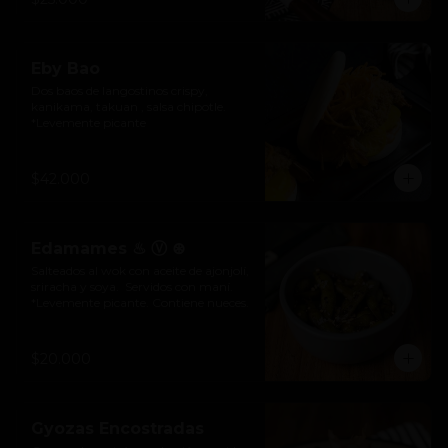
Eby Bao
Dos baos de langostinos crispy, 
kanikama, takuan , salsa chipotle.

*Levemente picante
$42.000
Edamames ♨ Ⓥ ⊛
Salteados al wok con aceite de ajonjolí, 
sriracha y soya.  Servidos con maní. 
*Levemente picante. Contiene nueces.
$20.000
Gyozas Encostradas