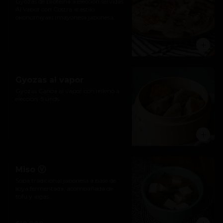
Gyozas de proteína a elección servidas  
Al Vapor con Costra al estilo 
okonomiyaki (mayonesa japonesa, 
salsa katsu, hojuelas de bonito) y 
ciboulette. 5 unds.
Gyozas al vapor
Gyozas Canoa al vapor con relleno a 
elección. 5 unds.
Miso Ⓥ
Sopa tradicional japonesa a base de 
soya fermentada, acompañada de 
tofu y algas.