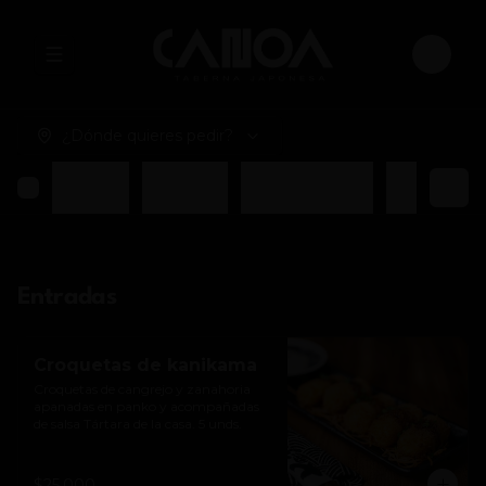
Abrir menu de navegación
Login
¿Dónde quieres pedir?
Entradas
Ensaladas
Ramen y Sopas
Platos Fuer
Entradas
Croquetas de kanikama
Croquetas de cangrejo y zanahoria 
apanadas en panko y acompañadas 
de salsa Tártara de la casa. 5 unds.
$25.000