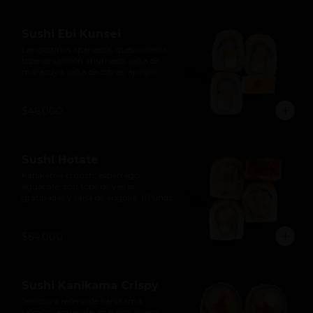
Sushi Ebi Kunsei
Langostinos apanados, queso crema, 
tope de salmón ahumado, salsa de 
maracuyá, salsa de ostras, ajonjolí 
negro y ají limo. 10 unds.
$46.000
Sushi Hotate
Kanikama crunch, espárrago, 
aguacate, con tope de vieras 
gratinadas y salsa de anguila. 10 unds.
$64.000
Sushi Kanikama Crispy
Tempura relleno de kanikama, 
salmón, aguacate, masago, queso 