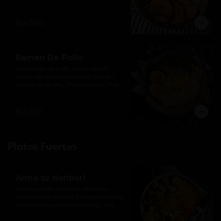
mazorquita baby y ajitsuke tamago 
(huevo).
$54.000
Ramen De Pollo
Medallones de pollo, pasta ramen 
elaborada artesanalmente, bambú, 
cebolla de verdeo, champiñones, maíz 
dulce y ajitsuke tamago (huevo).
$51.000
Platos Fuertes
Arma tu donburi
Ahora puedes armar tu domburi 
(bowl) como quieras. Escoge una base, 
una proteína, cuatro toppings, tres 
crocantes y una salsa.