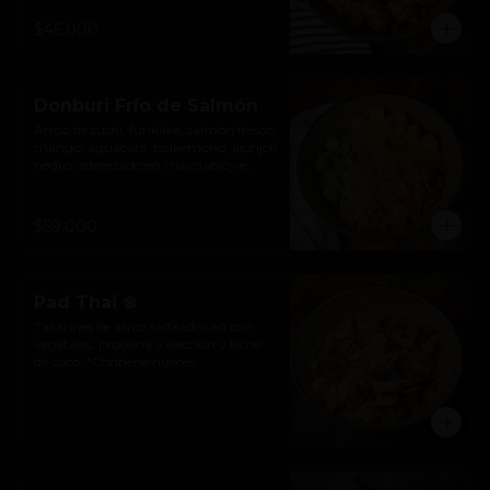
mayonesa acevichada y cebolla roja.
$46.000
Donburi Frío de Salmón
Arroz de sushi, furikake, salmón fresco, 
mango, aguacate, tsukemono, ajonjolí 
negro, aderezado en mayo spicy e 
hilos de wonton crocantes.
$59.000
Pad Thai ⊛
Tallarines de arroz salteados en con 
vegetales, proteína a elección y leche 
de coco. *Contiene nueces.