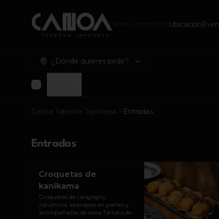
Menú domicilios
Ubicación
Even
¿Dónde quieres pedir?
Entradas
Canoa Taberna Japonesa
Entradas
Entradas
Croquetas de
kanikama
Croquetas de cangrejo y 
zanahoria apanadas en panko y 
acompañadas de salsa Tártara de 