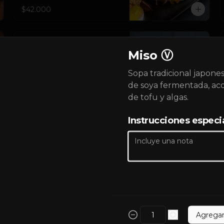
$42.000
Gyozas al vapor
Miso Ⓥ
Gyozas Canoa al vapor con 
relleno a elección. 5 unds.
Sopa tradicional japones
de soya fermentada, a
de tofu y algas.
Instrucciones especi
Spring Rolls
Spring Rolls fritos rellenos de 
proteína a elección y vegetales.  
Acompañados de salsa agridulce. 
2 unds.
$25.000
Agrega