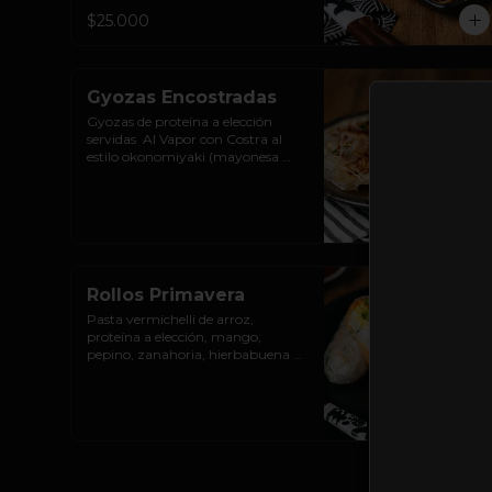
la casa. 5 unds.
$25.000
Gyozas Encostradas
Gyozas de proteína a elección 
servidas  Al Vapor con Costra al 
estilo okonomiyaki (mayonesa 
japonesa, salsa katsu, hojuelas de 
bonito) y ciboulette. 5 unds.
Rollos Primavera
Pasta vermichelli de arroz, 
proteína a elección, mango, 
pepino, zanahoria, hierbabuena y 
cilantro. Acompañado de salsa 
agridulce de pimentón.