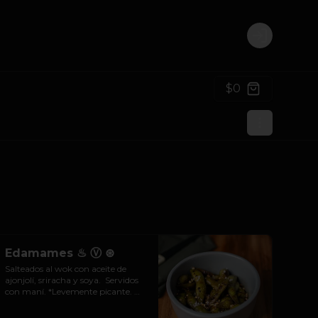
Login
$0
Edamames ♨ Ⓥ ⊛
Salteados al wok con aceite de 
ajonjolí, sriracha y soya.  Servidos 
con maní. *Levemente picante. 
Contiene nueces.