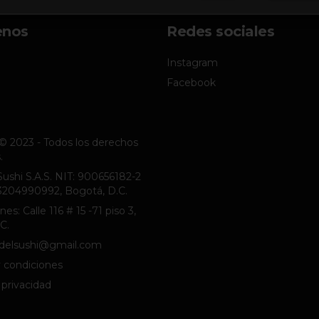
enos
Redes sociales
Instagram
Facebook
© 2023 - Todos los derechos
.
 Sushi S.A.S. NIT: 900656182-2
1)3204990992, Bogotá, D.C.
nes: Calle 116 # 15 -71 piso 3,
C.
delsushi@gmail.com
 condiciones
 privacidad