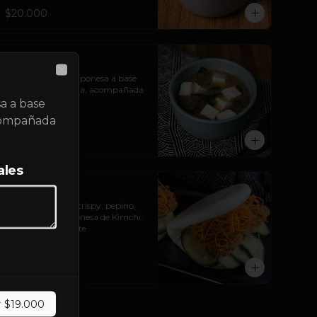
$20.000
Miso Ⓥ
Sopa tradicional japonesa a base 
Close
de soya fermentada, acompañada 
de tofu y algas.
a a base
compañada
$19.000
ales
Tori Bao
Dos baos de pollo crispy, pepino, 
zanahoria y mayonesa de Kimchi.

*Levemente picante
$40.000
r
$19.000