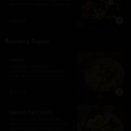
deshidratadas, nueces y reducción de 
balsámico. *Contiene nueces.
$28.000
Ramen y Sopas
Laksa
Pasta udon, pescado blanco, 
camarones,  tofu frito, edamames, 
fumet, leche de coco, limón, chile, 
perfumado con lima kafir y albahaca.
$62.000
Ramen De Cerdo
Chashu de cerdo, pasta ramen 
elaborada artesanalmente, bambú, 
cebolla de verdeo, champiñones, 