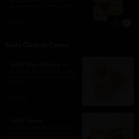
de pescado blanco, mayonesa 
acevichada, furikake andino, cebollín y 
togarashi. 10 unds.

*Levemente picante
$47.000
Sushi Clásicos Canoa
Sushi Atún Picante ♨
Atún macerado en salsa ligeramente 
picante, aguacate, cebollín y masago. 
10 unds.
$52.000
Sushi Canoa
Anguila crocante, aguacate, queso 
crema y cebollín. Tope de kanikama, 
puerro crocante y salsa de anguila. 10 