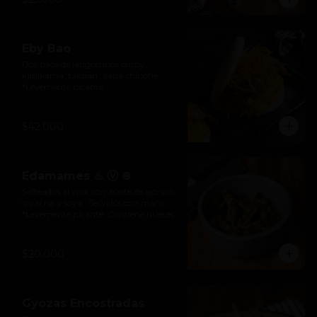
Eby Bao
Dos baos de langostinos crispy, 
kanikama, takuan , salsa chipotle.

*Levemente picante
$42.000
Edamames ♨ Ⓥ ⊛
Salteados al wok con aceite de ajonjolí, 
sriracha y soya.  Servidos con maní. 
*Levemente picante. Contiene nueces.
$20.000
Gyozas Encostradas