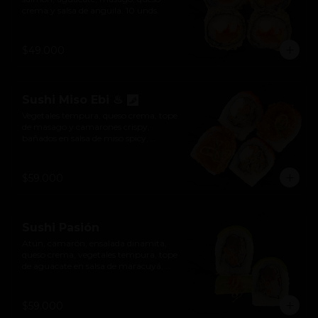
crema y salsa de anguila. 10 unds.
$49.000
Sushi Miso Ebi ♨
Vegetales tempura, queso crema, tope 
de masago y camarones crispy, 
bañados en salsa de miso spicy, 
furikake y ajonjolí. 10 unds.

*Levemente picante
$59.000
Sushi Pasión
Atún, camarón, ensalada dinamita, 
queso crema, vegetales tempura, tope 
de aguacate en salsa de maracuyá, 
hilos crocantes y rocoto. 10 unds.
$59.000