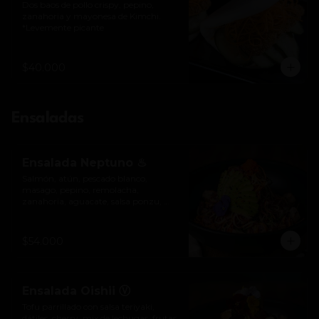
Dos baos de pollo crispy, pepino, 
zanahoria y mayonesa de Kimchi.

*Levemente picante
$40.000
Ensaladas
Ensalada Neptuno ♨
Salmón, atún, pescado blanco, 
masago, pepino, remolacha, 
zanahoria, aguacate, salsa ponzu, 
mayonesa picante y salsa de anguila. 
*Ligeramente picante.
$54.000
Ensalada Oishii Ⓥ
Tofu parrillado con salsa teriyaki, 
dátiles, cherry, mix de lechugas, frutas 