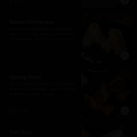
$19.000
Rollos Primavera
Pasta vermichelli de arroz, proteína a 
elección, mango, pepino, zanahoria, 
hierbabuena y cilantro. Acompañado 
de salsa agridulce de pimentón.
Spring Rolls
Spring Rolls fritos rellenos de proteína 
a elección y vegetales.  Acompañados 
de salsa agridulce. 2 unds.
$25.000
Tori Bao