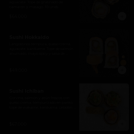
aguacate. Tope de gratinado de 
camarón y masago. 10 unds.
$64.000
Sushi Hokkaido
Langostinos tempura, queso crema, 
aguacate, kanikama. Tope de salmón 
ahumado, mayo spicy y salsa de 
anguila. 10 unds.
$49.000
Sushi Ichiban
Corvina, salmón y atún frescos con 
queso crema, tempurizado en panko, 
tope de wakame, kanikama, cebollín y 
masago. 10 unds.
$67.000