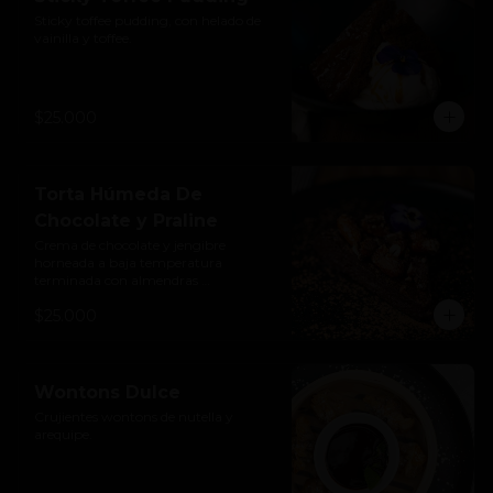
Sticky toffee pudding, con helado de 
vainilla y toffee.
$25.000
Torta Húmeda De
Chocolate y Praline
Crema de chocolate y jengibre 
horneada a baja temperatura 
terminada con almendras 
caramelizadas. Libre de gluten y 
$25.000
lácteos.
Wontons Dulce
Crujientes wontons de nutella y 
arequipe.