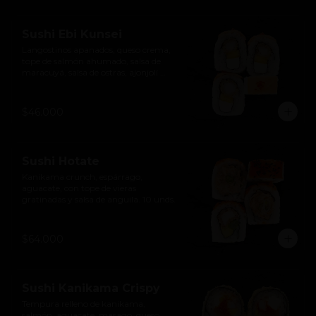
Sushi Ebi Kunsei
Langostinos apanados, queso crema, 
tope de salmón ahumado, salsa de 
maracuyá, salsa de ostras, ajonjolí 
negro y ají limo. 10 unds.
$46.000
Sushi Hotate
Kanikama crunch, espárrago, 
aguacate, con tope de vieras 
gratinadas y salsa de anguila. 10 unds.
$64.000
Sushi Kanikama Crispy
Tempura relleno de kanikama, 
salmón, aguacate, masago, queso 