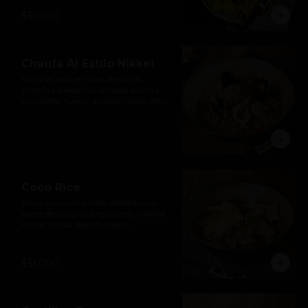
$61.000
Chaufa Al Estilo Nikkei
Arroz al wok en salsa de ostras, 
proteína a elección, arvejas, quinua 
crocantes, huevo, ajonjolí, raíces chinas 
y pimentón.
Coco Rice
Arroz con camarones salteado con 
aceite de coco, champiñones, cebolla, 
hoisin, frutas deshidratadas, 
germinados y cilantro.
$51.000