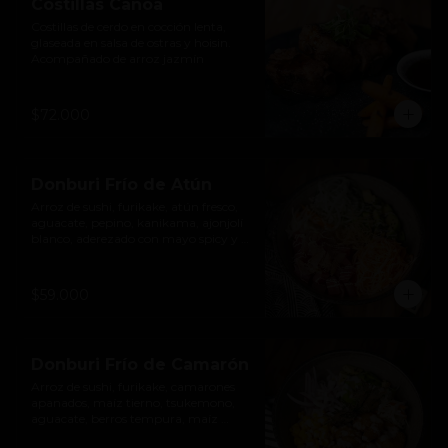
Costillas Canoa
Costillas de cerdo en cocción lenta, 
glaseada en salsa de ostras y hoisin. 
Acompañado de arroz jazmín
$72.000
Donburi Frío de Atún
Arroz de sushi, furikake, atún fresco, 
aguacate, pepino, kanikama, ajonjolí 
blanco, aderezado con mayo spicy y 
katsuobushi.
$59.000
Donburi Frío de Camarón
Arroz de sushi, furikake, camarones 
apanados, maíz tierno, tsukemono, 
aguacate, berros tempura, maíz 
cancha triturado, aderezado con 