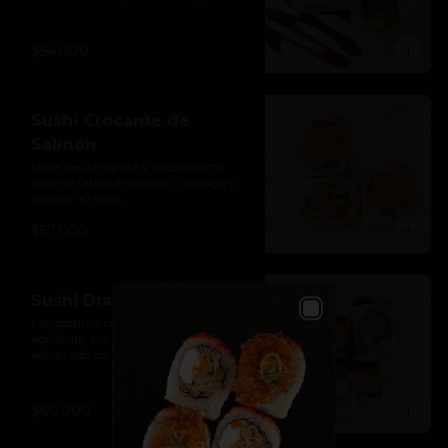
unds.
$54.000
Sushi Crocante de
Salmón
Vegetales tempura y queso crema. 
Tope de tartar de salmón, masago y 
ajonjolí. 10 unds.
$57.000
Sushi Dragón
Langostinos crispy, queso crema, 
Close
aguacate, Kanikama. Tope de anguila 
aderezado con mayo spicy y salsa de 
anguila. 10 unds.
$60.000