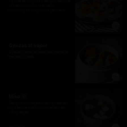
Gyozas de proteína a elección servidas  
Al Vapor con Costra al estilo 
okonomiyaki (mayonesa japonesa, 
salsa katsu, hojuelas de bonito) y 
ciboulette. 5 unds.
Gyozas al vapor
Gyozas Canoa al vapor con relleno a 
elección. 5 unds.
Miso Ⓥ
Sopa tradicional japonesa a base de 
soya fermentada, acompañada de 
tofu y algas.