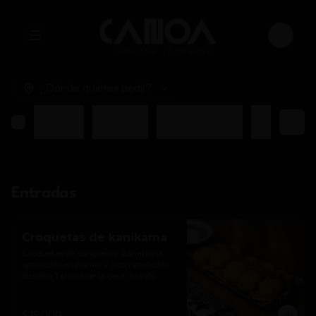
Abrir menu de navegación
Login
¿Dónde quieres pedir?
Entradas
Ensaladas
Ramen y Sopas
Platos Fuer
Entradas
Croquetas de kanikama
Croquetas de cangrejo y zanahoria 
apanadas en panko y acompañadas 
de salsa Tártara de la casa. 5 unds.
$25.000