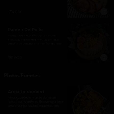
mazorquita baby y ajitsuke tamago 
(huevo).
$54.000
Ramen De Pollo
Medallones de pollo, pasta ramen 
elaborada artesanalmente, bambú, 
cebolla de verdeo, champiñones, maíz 
dulce y ajitsuke tamago (huevo).
$51.000
Platos Fuertes
Arma tu donburi
Ahora puedes armar tu domburi 
(bowl) como quieras. Escoge una base, 
una proteína, cuatro toppings, tres 
crocantes y una salsa.