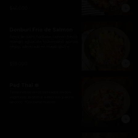
mayonesa acevichada y cebolla roja.
$46.000
Donburi Frío de Salmón
Arroz de sushi, furikake, salmón fresco, 
mango, aguacate, tsukemono, ajonjolí 
negro, aderezado en mayo spicy e 
hilos de wonton crocantes.
$59.000
Pad Thai ⊛
Tallarines de arroz salteados en con 
vegetales, proteína a elección y leche 
de coco. *Contiene nueces.