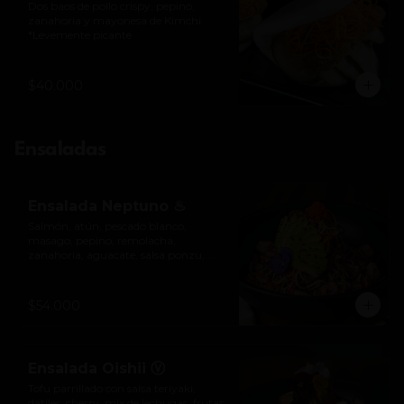
Dos baos de pollo crispy, pepino, 
zanahoria y mayonesa de Kimchi.

*Levemente picante
$40.000
Ensaladas
Ensalada Neptuno ♨
Salmón, atún, pescado blanco, 
masago, pepino, remolacha, 
zanahoria, aguacate, salsa ponzu, 
mayonesa picante y salsa de anguila. 
*Ligeramente picante.
$54.000
Ensalada Oishii Ⓥ
Tofu parrillado con salsa teriyaki, 
dátiles, cherry, mix de lechugas, frutas 