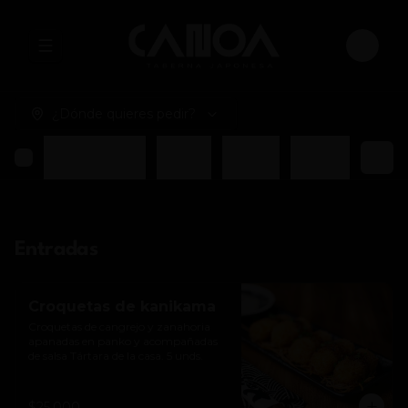
Abrir menu de navegación
Login
¿Dónde quieres pedir?
oa
Sushi Tradicional
Postres
Bebidas
Cerveza
Entradas
Croquetas de kanikama
Croquetas de cangrejo y zanahoria 
apanadas en panko y acompañadas 
de salsa Tártara de la casa. 5 unds.
$25.000