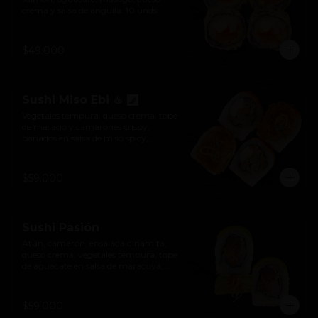
crema y salsa de anguila. 10 unds.
$49.000
Sushi Miso Ebi ♨
Vegetales tempura, queso crema, tope 
de masago y camarones crispy, 
bañados en salsa de miso spicy, 
furikake y ajonjolí. 10 unds.

*Levemente picante
$59.000
Sushi Pasión
Atún, camarón, ensalada dinamita, 
queso crema, vegetales tempura, tope 
de aguacate en salsa de maracuyá, 
hilos crocantes y rocoto. 10 unds.
$59.000