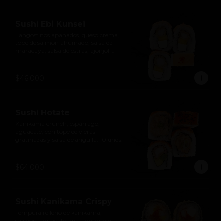
Sushi Ebi Kunsei
Langostinos apanados, queso crema, 
tope de salmón ahumado, salsa de 
maracuyá, salsa de ostras, ajonjolí 
negro y ají limo. 10 unds.
$46.000
Sushi Hotate
Kanikama crunch, espárrago, 
aguacate, con tope de vieras 
gratinadas y salsa de anguila. 10 unds.
$64.000
Sushi Kanikama Crispy
Tempura relleno de kanikama, 
salmón, aguacate, masago, queso 