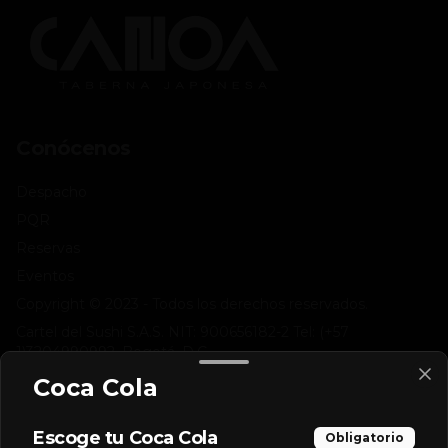
Conócenos
Despacho
PQR
Reservas
Eventos
Copyright © 2023 - Todos los derechos reservados.
Cartel del Sushi S.A.S. NIT: 900656182-2 Tel: (+57
1)3204990992, Bogotá, D.C.
Notificaciones: Calle 116 # 15 -71 piso 3, Bogotá, D.C.
Coca Cola
PQRcarteldelsushi@gmail.com
Términos y condiciones
Escoge tu Coca Cola
Obligatorio