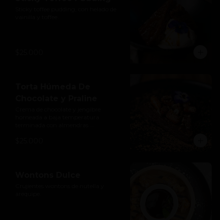
Sticky toffee pudding, con helado de 
vainilla y toffee.
$25.000
Torta Húmeda De
Chocolate y Praline
Crema de chocolate y jengibre 
horneada a baja temperatura 
terminada con almendras 
caramelizadas. Libre de gluten y 
$25.000
lácteos.
Wontons Dulce
Crujientes wontons de nutella y 
arequipe.