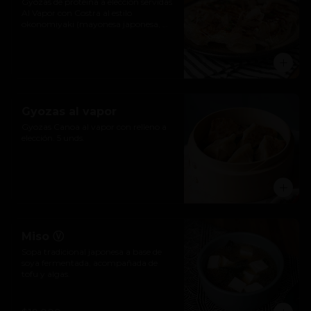
Gyozas de proteína a elección servidas  
Al Vapor con Costra al estilo 
okonomiyaki (mayonesa japonesa, 
salsa katsu, hojuelas de bonito) y 
ciboulette. 5 unds.
Gyozas al vapor
Gyozas Canoa al vapor con relleno a 
elección. 5 unds.
Miso Ⓥ
Sopa tradicional japonesa a base de 
soya fermentada, acompañada de 
tofu y algas.