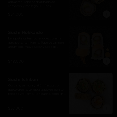
aguacate. Tope de gratinado de 
camarón y masago. 10 unds.
$64.000
Sushi Hokkaido
Langostinos tempura, queso crema, 
aguacate, kanikama. Tope de salmón 
ahumado, mayo spicy y salsa de 
anguila. 10 unds.
$49.000
Sushi Ichiban
Corvina, salmón y atún frescos con 
queso crema, tempurizado en panko, 
tope de wakame, kanikama, cebollín y 
masago. 10 unds.
$67.000