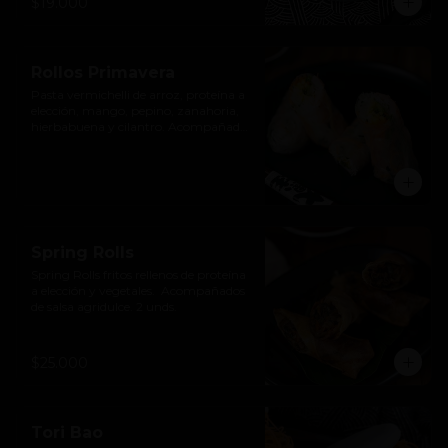
$19.000
Rollos Primavera
Pasta vermichelli de arroz, proteína a 
elección, mango, pepino, zanahoria, 
hierbabuena y cilantro. Acompañado 
de salsa agridulce de pimentón.
Spring Rolls
Spring Rolls fritos rellenos de proteína 
a elección y vegetales.  Acompañados 
de salsa agridulce. 2 unds.
$25.000
Tori Bao