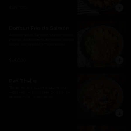
mayonesa acevichada y cebolla roja.
$46.000
Donburi Frío de Salmón
Arroz de sushi, furikake, salmón fresco, 
mango, aguacate, tsukemono, ajonjolí 
negro, aderezado en mayo spicy e 
hilos de wonton crocantes.
$59.000
Pad Thai ⊛
Tallarines de arroz salteados en con 
vegetales, proteína a elección y leche 
de coco. *Contiene nueces.