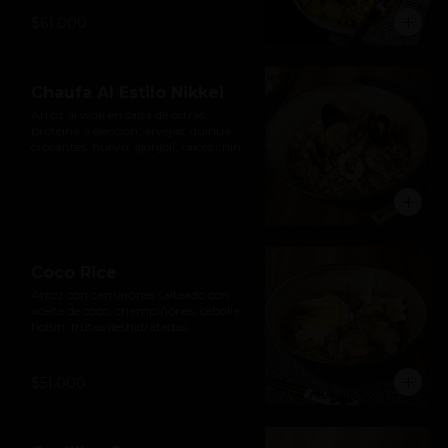
$61.000
Chaufa Al Estilo Nikkei
Arroz al wok en salsa de ostras, 
proteína a elección, arvejas, quinua 
crocantes, huevo, ajonjolí, raíces chinas 
y pimentón.
Coco Rice
Arroz con camarones salteado con 
aceite de coco, champiñones, cebolla, 
hoisin, frutas deshidratadas, 
germinados y cilantro.
$51.000