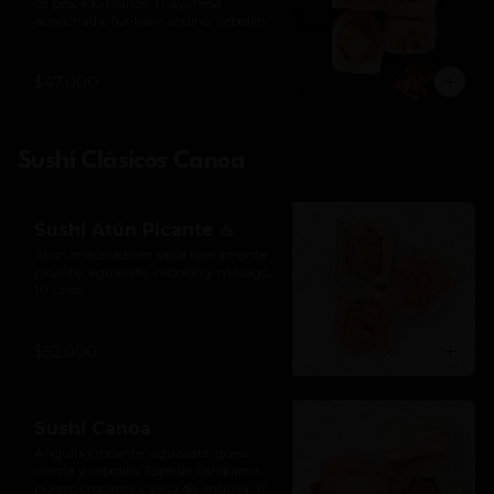
de pescado blanco, mayonesa 
acevichada, furikake andino, cebollín y 
togarashi. 10 unds.

*Levemente picante
$47.000
Sushi Clásicos Canoa
Sushi Atún Picante ♨
Atún macerado en salsa ligeramente 
picante, aguacate, cebollín y masago. 
10 unds.
$52.000
Sushi Canoa
Anguila crocante, aguacate, queso 
crema y cebollín. Tope de kanikama, 
puerro crocante y salsa de anguila. 10 