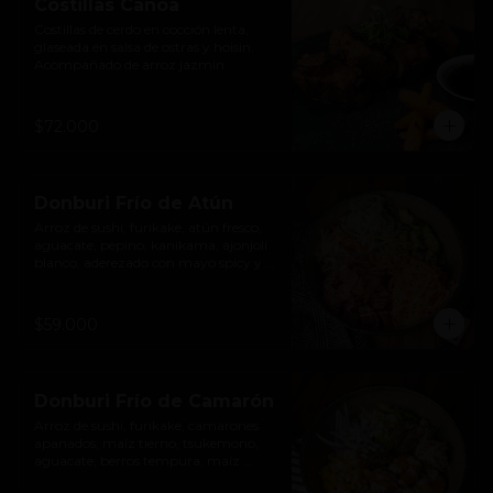
Costillas Canoa
Costillas de cerdo en cocción lenta, 
glaseada en salsa de ostras y hoisin. 
Acompañado de arroz jazmín
$72.000
Donburi Frío de Atún
Arroz de sushi, furikake, atún fresco, 
aguacate, pepino, kanikama, ajonjolí 
blanco, aderezado con mayo spicy y 
katsuobushi.
$59.000
Donburi Frío de Camarón
Arroz de sushi, furikake, camarones 
apanados, maíz tierno, tsukemono, 
aguacate, berros tempura, maíz 
cancha triturado, aderezado con 