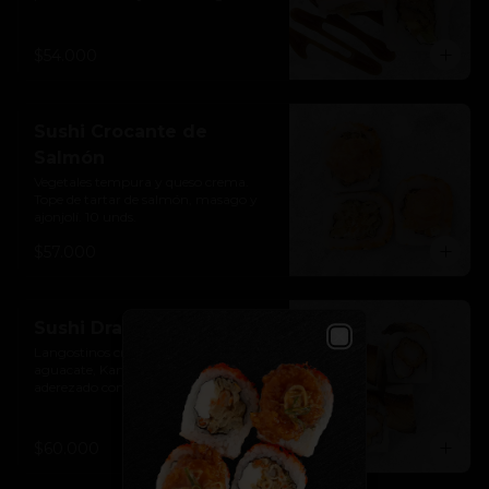
unds.
$54.000
Sushi Crocante de
Salmón
Vegetales tempura y queso crema. 
Tope de tartar de salmón, masago y 
ajonjolí. 10 unds.
$57.000
Sushi Dragón
Langostinos crispy, queso crema, 
Close
aguacate, Kanikama. Tope de anguila 
aderezado con mayo spicy y salsa de 
anguila. 10 unds.
$60.000