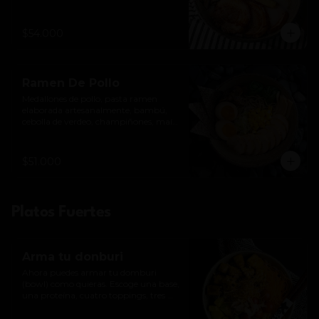
mazorquita baby y ajitsuke tamago 
(huevo).
$54.000
Ramen De Pollo
Medallones de pollo, pasta ramen 
elaborada artesanalmente, bambú, 
cebolla de verdeo, champiñones, maíz 
dulce y ajitsuke tamago (huevo).
$51.000
Platos Fuertes
Arma tu donburi
Ahora puedes armar tu domburi 
(bowl) como quieras. Escoge una base, 
una proteína, cuatro toppings, tres 
crocantes y una salsa.