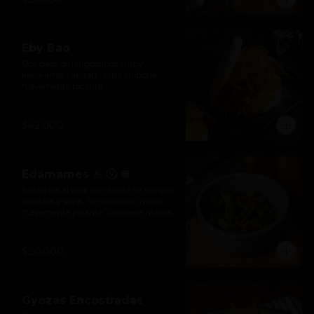
Eby Bao
Dos baos de langostinos crispy, 
kanikama, takuan , salsa chipotle.

*Levemente picante
$42.000
Edamames ♨ Ⓥ ⊛
Salteados al wok con aceite de ajonjolí, 
sriracha y soya.  Servidos con maní. 
*Levemente picante. Contiene nueces.
$20.000
Gyozas Encostradas