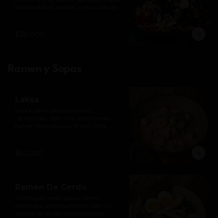
deshidratadas, nueces y reducción de 
balsámico. *Contiene nueces.
$28.000
Ramen y Sopas
Laksa
Pasta udon, pescado blanco, 
camarones,  tofu frito, edamames, 
fumet, leche de coco, limón, chile, 
perfumado con lima kafir y albahaca.
$62.000
Ramen De Cerdo
Chashu de cerdo, pasta ramen 
elaborada artesanalmente, bambú, 
cebolla de verdeo, champiñones, 